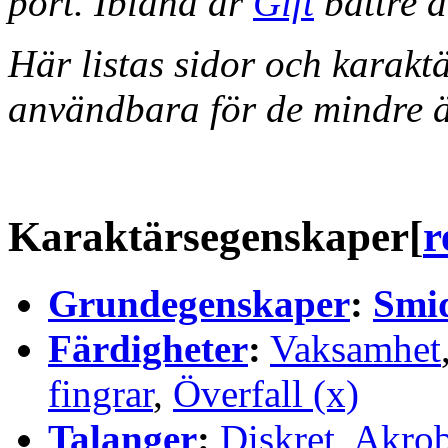
port. Ibland är
Gift
bättre 
Här listas sidor och karak
användbara för de mindre ä
Karaktärsegenskaper
[
r
Grundegenskaper
:
Smi
Färdigheter
:
Vaksamhet
fingrar
,
Överfall (x)
Talanger
:
Diskret
,
Akrob