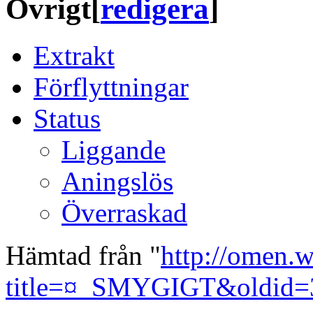
Övrigt
[
redigera
]
Extrakt
Förflyttningar
Status
Liggande
Aningslös
Överraskad
Hämtad från "
http://omen.w
title=¤_SMYGIGT&oldid=