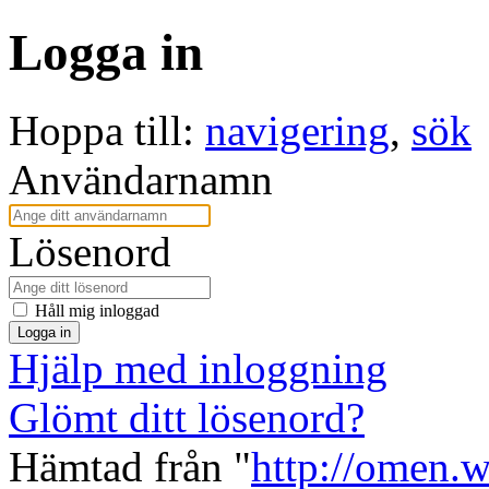
Logga in
Hoppa till:
navigering
,
sök
Användarnamn
Lösenord
Håll mig inloggad
Logga in
Hjälp med inloggning
Glömt ditt lösenord?
Hämtad från "
http://omen.w