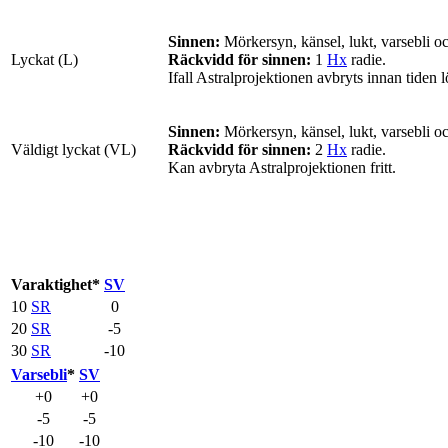
Sinnen:
Mörkersyn, känsel, lukt, varsebli o
Lyckat (L)
Räckvidd för sinnen:
1
Hx
radie.
Ifall Astralprojektionen avbryts innan tiden l
Sinnen:
Mörkersyn, känsel, lukt, varsebli o
Väldigt lyckat (VL)
Räckvidd för sinnen:
2
Hx
radie.
Kan avbryta Astralprojektionen fritt.
Varaktighet*
SV
10
SR
0
20
SR
-5
30
SR
-10
Varsebli
*
SV
+0
+0
-5
-5
-10
-10