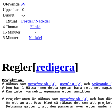
Utövande
SV
Uppenbart
0
Diskret
-5
Ritual
Fördel / Nackdel
4 Timmar
Fördel
15 Minuter
-
5 Minuter
Nackdel
Regler
[
redigera
]
Projektion:
# Räknas som 
Metafysisk (3)
, 
Osynlig (2)
 och 
Svävande (
# Den har 1 Hälsa (men detta spelar bara roll mot magis
# Kan inte  varsebli egennamn eller ansikten.

# Projektionen är Räknas som 
Metafysisk (3)
 och kan där
  Om ett anfall 
Drar blod
 så räknas det som att projket