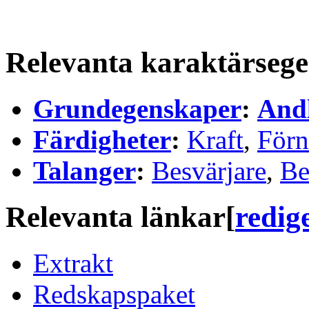
Relevanta karaktärseg
Grundegenskaper
:
Andl
Färdigheter
:
Kraft
,
För
Talanger
:
Besvärjare
,
Be
Relevanta länkar
[
redig
Extrakt
Redskapspaket