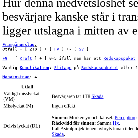
Hur denna medvetslöshet se 
besvärjare kanske står i tra
ligger utslagna i mitten av e
Framgångsslag
:
Utfall
 = [ 
2T8
 ] + [ 
FV
 ] +- [ 
SV
 ]

FV
 = [ 
Kraft
 ] + [ 0-5 ifall man har ett 
Redskapspaket
 
Vanlig 
Komplikation
:
Slitage
 på 
Redskapspaketet
 eller 1
Manakostnad
:
Utfall
Väldigt misslyckat
Besvärjaren tar 1T8
Skada
(VM)
Misslyckat (M)
Ingen effekt
Sinnen:
Mörkersyn och känsel.
Perception
s
Räckvidd för sinnen:
Samma
Hx
.
Delvis lyckat (DL)
Ifall Astralprojektionen avbryts innan tiden l
Skada
.