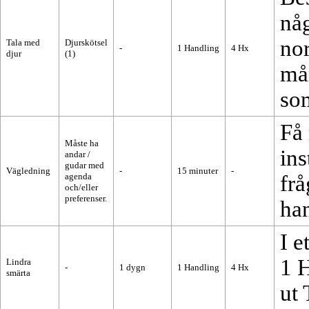
någ
no
Tala med
Djurskötsel
-
1
Handling
4
Hx
djur
(1)
mån
som
Få 
Måste ha
ins
andar /
gudar med
Vägledning
-
15 minuter
-
agenda
fr
och/eller
preferenser.
han
I 
1
H
Lindra
-
1 dygn
1
Handling
4
Hx
smärta
ut