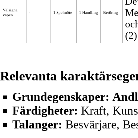
De
Met
Välsigna
-
1
Spelmöte
1
Handling
Beröring
vapen
oc
(2)
Relevanta karaktärsege
Grundegenskaper
:
Andl
Färdigheter
:
Kraft
,
Kuns
Talanger
:
Besvärjare
,
Bes