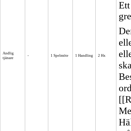
Ett
gr
Den
el
ell
Andlig
-
1
Spelmöte
1
Handling
2
Hx
tjänare
ska
Be
ord
[[R
Met
Hä