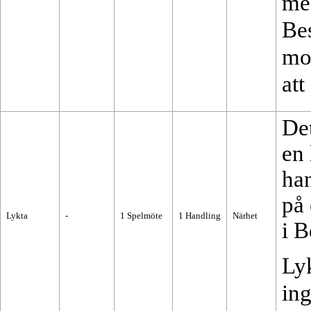
me
Be
mo
att
De
en 
han
på 
Lykta
-
1
Spelmöte
1
Handling
Närhet
i
B
Lyk
in