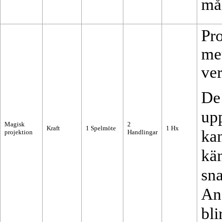
må
Pro
met
ver
De 
up
Magisk
2
Kraft
1
Spelmöte
1
Hx
ka
projektion
Handlingar
kä
sn
Ans
bli