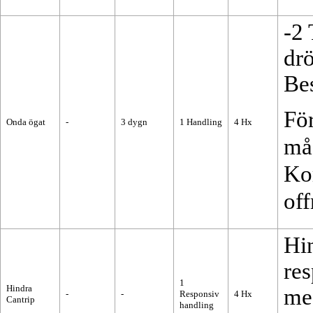
-2
dr
Be
För
Onda ögat
-
3 dygn
1
Handling
4
Hx
må
Ko
off
Hi
res
1
Hindra
me
-
-
Responsiv
4
Hx
Cantrip
handling