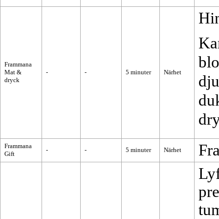
Hi
Kan
bl
Frammana
Mat &
-
-
5 minuter
Närhet
dju
dryck
duk
dry
Fr
Frammana
-
-
5 minuter
Närhet
Gift
Lyf
pre
tum