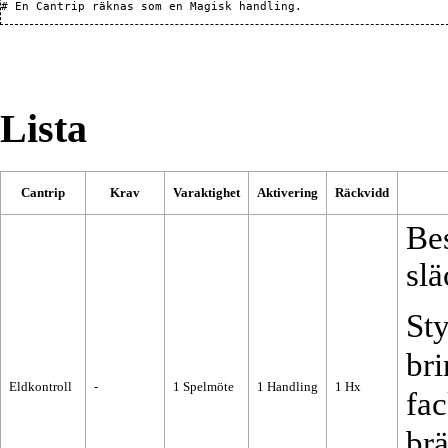
# En Cantrip räknas som en 
Magisk handling
Lista
Cantrip
Krav
Varaktighet
Aktivering
Räckvidd
Bes
slä
Sty
bri
Eldkontroll
-
1
Spelmöte
1
Handling
1
Hx
fac
brä