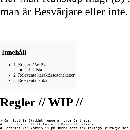
man är
Besvärjare
eller inte.
Innehåll
1
Regler // WIP //
1.1
Lista
2
Relevanta karaktärsegenskaper
3
Relevanta länkar
Regler // WIP //
# Om något är 
Skyddat
 fungerar inte Cantrips.

# En Cantrips effekt kostar 1 
Mana
 att aktivera.

# Cantrips kan 
Varseblis
 på samma sätt som riktiga 
Besvärjelser
.