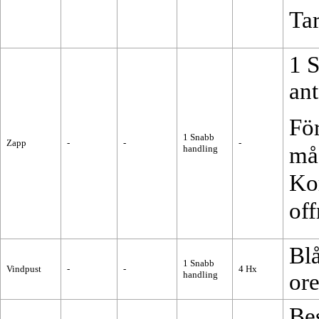
Tar
1
S
ant
För
1
Snabb
Zapp
-
-
-
må
handling
Ko
off
Blå
1
Snabb
Vindpust
-
-
4
Hx
handling
ore
Be