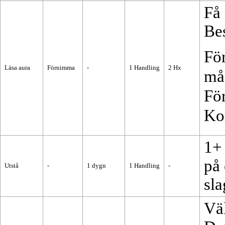
Få 
Bes
För
Läsa aura
Förnimma
-
1
Handling
2
Hx
må
Fö
Ko
1
på 
Utstå
-
1 dygn
1
Handling
-
sla
Väl