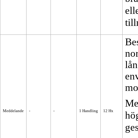
ell
til
Be
no
lån
env
mo
Me
Meddelande
-
-
1
Handling
12
Hx
hög
ges